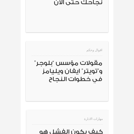
نجاحك حتى الآن
اقوال وحكم
مقولات مؤسس “بلوجر”
و”تويتر” ايفان ويليامز
في خطوات النجاح
مهارات الادارة
كيف يكون الفشل هو