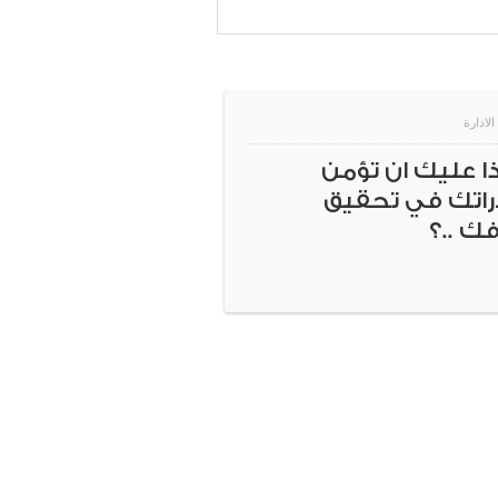
الادارة
ذا عليك ان تؤمن
راتك في تحقيق
ك ..؟