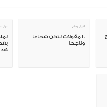
اقوال وحكم
مهارات 
10 مقولات لتكن شجاعا
لما
وناجحا
بقد
هدف