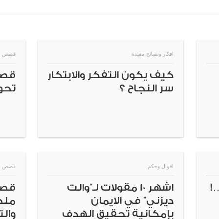
افكار ونصائح مفيدة
قصص ن
كيف يكون التفكر والابتكار
قصة
سر النجاح ؟
تحول
اقوال وحكم
قصص ن
!
اشهر 10 مقولات لـ”والت
قصة
ديزني” في الايمان
ملخ
بإمكانية تحقيق الهدف
وال