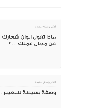
افكار ونصائح مفيدة
ماذا تقول الوان شعارك
عن مجال عملك …؟
افكار ونصائح مفيدة
وصفة بسيطة للتغيير …