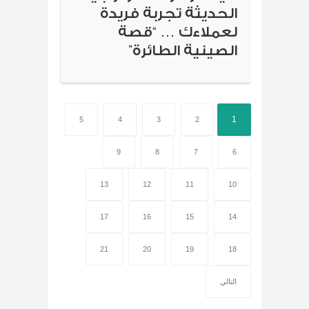
الحديثة تجربة فريدة
لعملاءك … “قصة
الصينية الطائرة”
1
5
4
3
2
9
8
7
6
13
12
11
10
17
16
15
14
21
20
19
18
التالي