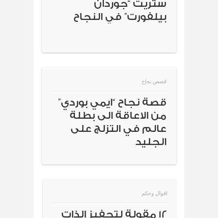
ستريت “جوردان
بيلفورت” في النجاح
قصص نجاح
قصة نجاح “ايمي بوردي”
من الاعاقة الى بطلة
عالم في التزلج على
الجليد
اقوال وحكم
12 مقولة لتحفيز الذات