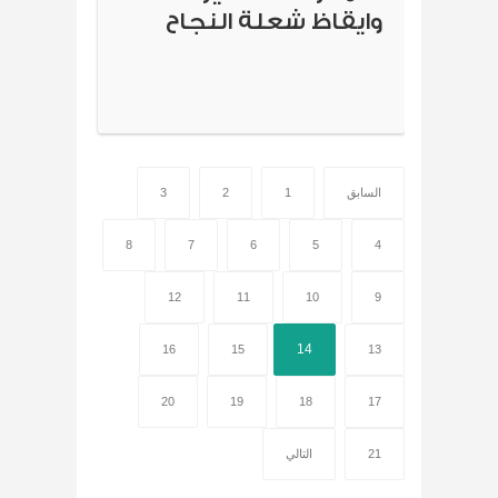
وايقاظ شعلة النجاح
السابق
1
2
3
8
7
6
5
4
12
11
10
9
14
16
15
13
20
19
18
17
21
التالي