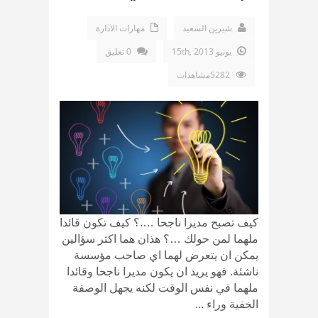
شيرين السعيد
مهارات الادارة
يونيو 15th, 2013
0 تعليق
5282مشاهدات
كيف تصبح مديرا ناجحا ….؟ كيف تكون قائدا
ملهما لمن حولك …؟ هذان هما اكثر سؤالين
يمكن ان يتعرض لهما اي صاحب مؤسسة
ناشئة. فهو يريد ان يكون مديرا ناجحا وقائدا
ملهما في نفس الوقت لكنه يجهل الوصفة
الخفية وراء ...