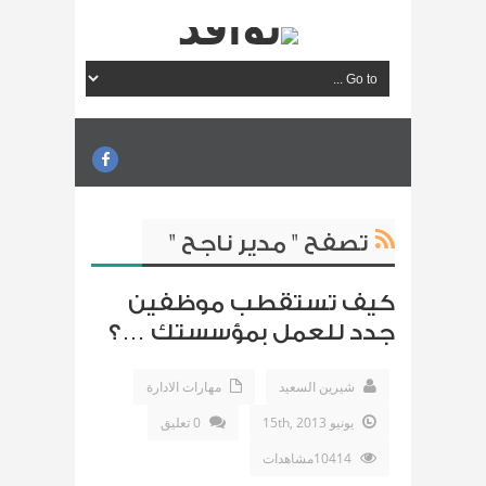
تصفح " مدير ناجح "
كيف تستقطب موظفين
جدد للعمل بمؤسستك …؟
شيرين السعيد
مهارات الادارة
يونيو 15th, 2013
0 تعليق
10414مشاهدات