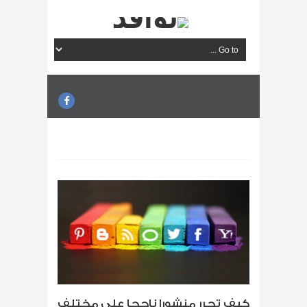
كيف تحرر منشورا ناجحا على مختلف