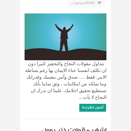
98040مشاهدات
نتداول مقولات النجاح والتحفيز كثيرا دون
ان نكلف انفسنا عناء الايمان بها رغم بساطة
الامر. فقط …. صدق وآمن بنفسك وقدراتك
وما تملكه من امكانيات ، وثق تماما بأنك
تستطيع تحقيق احلامك. علينا ان ندرك ان
النجاح لا يأت ...
أكمل القراءة
اشهر مقولات ذئب وول