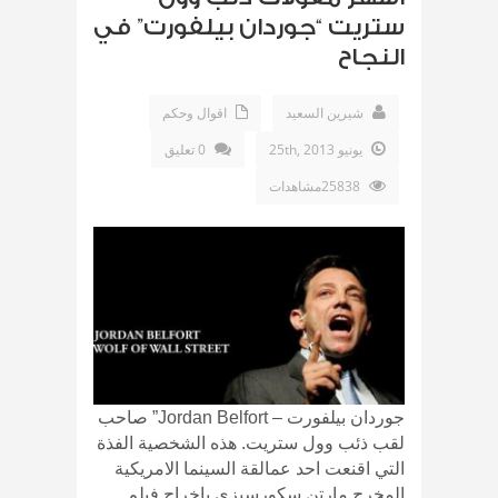
ستريت “جوردان بيلفورت” في
النجاح
شيرين السعيد
اقوال وحكم
يونيو 25th, 2013
0 تعليق
25838مشاهدات
جوردان بيلفورت – Jordan Belfort” صاحب
لقب ذئب وول ستريت. هذه الشخصية الفذة
التي اقنعت احد عمالقة السينما الامريكية
المخرج مارتن سكورسيزي بإخراج فيلم