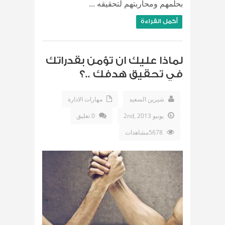
بحلمهم ومحاربتهم لتحقيقه ...
أكمل القراءة
لماذا عليك ان تؤمن بقدراتك
في تحقيق هدفك ..؟
شيرين السعيد
مهارات الادارة
يونيو 2nd, 2013
0 تعليق
5678مشاهدات