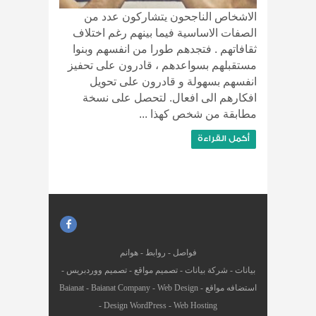
الاشخاص الناجحون يتشاركون عدد من
الصفات الاساسية فيما بينهم رغم اختلاف
ثقافاتهم . فتجدهم طورا من انفسهم وبنوا
مستقبلهم بسواعدهم ، قادرون على تحفيز
انفسهم بسهولة و قادرون على تحويل
افكارهم الى افعال. لتحصل على نسخة
مطابقة من شخص كهذا ...
أكمل القراءة
فواصل
-
روابط
-
هوانم
بيانات
-
شركة بيانات
-
تصميم مواقع
-
تصميم ووردبريس
-
استضافه مواقع
-
Web Design
-
Baianat Company
-
Baianat
-
Design WordPress
-
Web Hosting