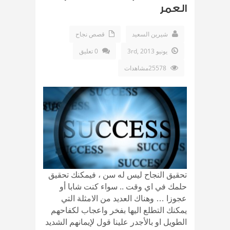
العمر
شيرين السعيد
قصص نجاح
يونيو 3rd, 2013
0 تعليق
25578مشاهدات
تحقيق النجاح ليس له سن ، فيمكنك تحقيق
حلمك في اي وقت .. سواء كنت شابا أو
عجوزا … وهناك العديد من الامثلة التي
يمكنك التطلع اليها بفخر واعجاب لكفاحهم
الطويل او بالأجدر علينا قول لإيمانهم الشديد