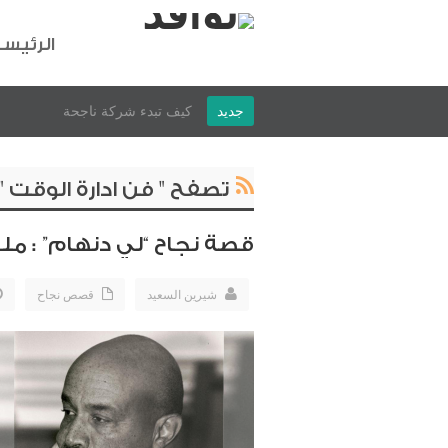
الرئيس
جديد
9خ_
تصفح " فن ادارة الوقت "
قصة نجاح “لي دنهام” : م
شيرين السعيد
قصص نجاح