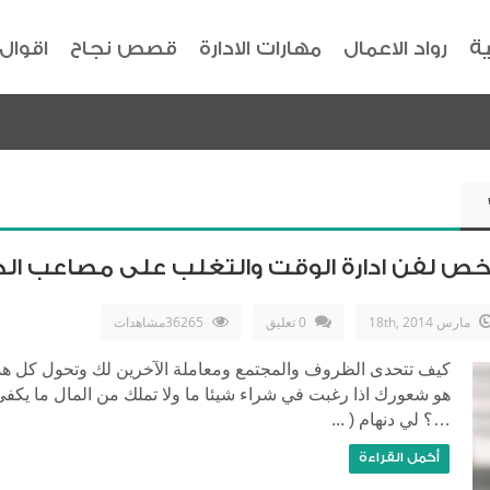
ية
رواد الاعمال
مهارات الادارة
قصص نجاح
اقوال
لخص لفن ادارة الوقت والتغلب على مصاعب الح
مارس 18th, 2014
0 تعليق
36265مشاهدات
كيف تتحدى الظروف والمجتمع ومعاملة الآخرين لك وتحول كل هذ
هو شعورك اذا رغبت في شراء شيئا ما ولا تملك من المال ما يك
…؟ لي دنهام ( ...
أكمل القراءة