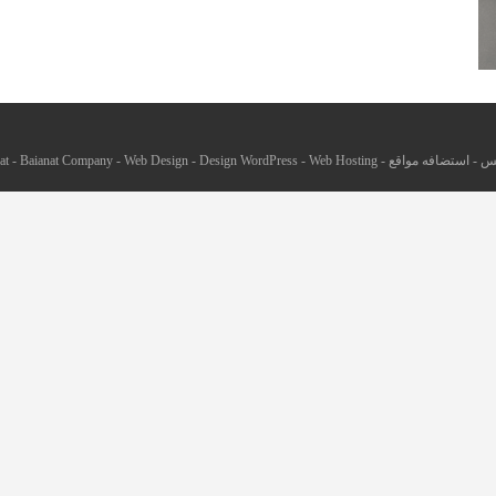
يس
-
استضافه مواقع
-
Web Hosting
-
Design WordPress
-
Web Design
-
Baianat Company
-
at