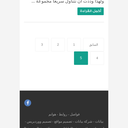
ولهذا وددت ان نتناول سريعا مجموعة ...
أكمل القراءة
السابق
1
2
3
5
4
فواصل
-
روابط
-
هوانم
بيانات
-
شركة بيانات
-
تصميم مواقع
-
تصميم ووردبريس
-