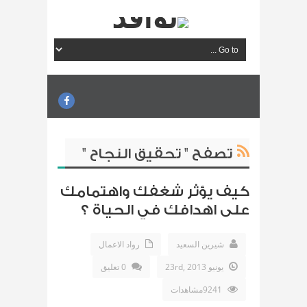
تصفح " تحقيق النجاح "
كيف يؤثر شغفك واهتمامك
على اهدافك في الحياة ؟
شيرين السعيد
رواد الاعمال
يونيو 23rd, 2013
0 تعليق
9241مشاهدات