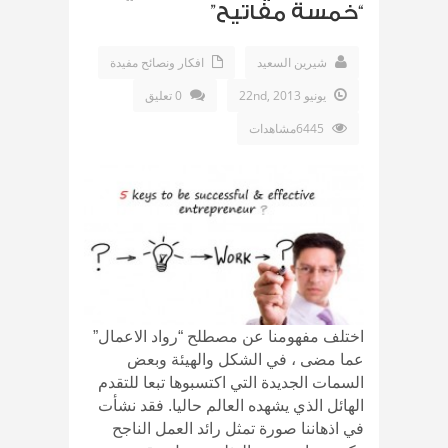
“خمسة مفاتيح”
شيرين السعيد
افكار ونصائح مفيدة
يونيو 22nd, 2013
0 تعليق
6445مشاهدات
اختلف مفهومنا عن مصطلح “رواد الاعمال”
عما مضى ، في الشكل والهيئة وبعض
السمات الجديدة التي اكتسبوها تبعا للتقدم
الهائل الذي يشهده العالم حاليا. فقد نشأت
في اذهاننا صورة تمثل رائد العمل الناجح