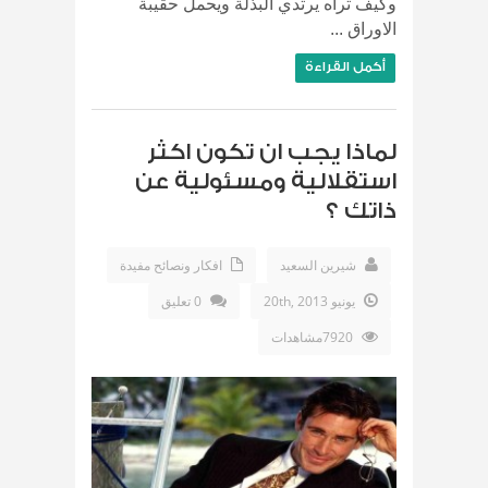
وكيف تراه يرتدي البذلة ويحمل حقيبة
الاوراق ...
أكمل القراءة
لماذا يجب ان تكون اكثر
استقلالية ومسئولية عن
ذاتك ؟
شيرين السعيد
افكار ونصائح مفيدة
يونيو 20th, 2013
0 تعليق
7920مشاهدات