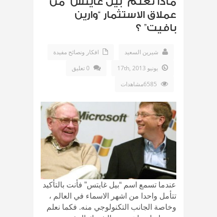
ماذا تعلم “بيل غايتس” من
عملاق الاستثمار “وارين
بافيت” ؟
شيرين السعيد
افكار ونصائح مفيدة
يونيو 17th, 2013
0 تعليق
6585مشاهدات
عندما تسمع اسم “بيل غايتس” فأنت بالتأكيد
تتأمل واحدا من اشهر الاسماء في العالم ،
وخاصة الجانب التكنولوجي منه. فكما نعلم