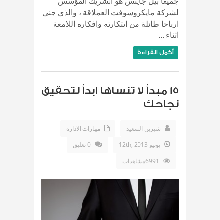
جميعا بيل جايتس هو الشريك المؤسس
لشركة مايكروسوفت العملاقة ، والذي جنى
ارباحا طائلة من ابتكارته وافكاره اللامعة
اثناء ...
أكمل القراءة
15 مبدأ لا تنساها ابدأ لتحقيق
نجاحك
شيرين السعيد
مهارات الادارة
يونيو 12th, 2013
0 تعليق
6991مشاهدات