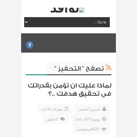
تصفح " التحفيز "
لماذا عليك ان تؤمن بقدراتك
في تحقيق هدفك ..؟
شيرين السعيد
مهارات الادارة
يونيو 2nd, 2013
0 تعليق
5673مشاهدات