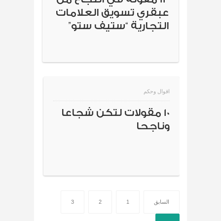
عبقري تسويق العلامات
التجارية “ستيف ستو”
اقوال وحكم
10 مقولات لتكن شجاعا
وناجحا
السابق
1
2
3