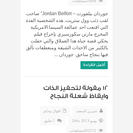
25848مشاهدات
جوردان بيلفورت – Jordan Belfort” صاحب
لقب ذئب وول ستريت. هذه الشخصية الفذة
التي اقنعت احد عمالقة السينما الامريكية
المخرج مارتن سكورسيزي بإخراج فيلم
يحكي قصة حياة هذا العملاق والتي حفلت
بالكثير من الاحداث الشيقة ومنعطفات تألق
فيها بنجاح ساحق. جوردان ...
أكمل القراءة
12 مقولة لتحفيز الذات
وايقاظ شعلة النجاح
شيرين السعيد
اقوال وحكم
يونيو 24th, 2013
1 تعليق
302572مشاهدات