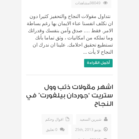
98049مشاهدات
نتداول مقولات النجاح والتحفيز كثيرا دون
ان نكلف انفسنا عناء الايمان بها رغم بساطة
الامر. فقط …. صدق وآمن بنفسك وقدراتك
وما تملكه من امكانيات ، وثق تماما بأنك
تستطيع تحقيق احلامك. علينا ان ندرك ان
النجاح لا يأت ...
أكمل القراءة
اشهر مقولات ذئب وول
ستريت “جوردان بيلفورت” في
النجاح
شيرين السعيد
اقوال وحكم
يونيو 25th, 2013
0 تعليق