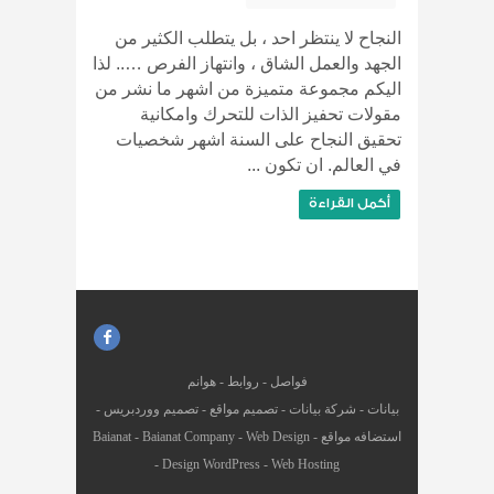
النجاح لا ينتظر احد ، بل يتطلب الكثير من
الجهد والعمل الشاق ، وانتهاز الفرص ….. لذا
اليكم مجموعة متميزة من اشهر ما نشر من
مقولات تحفيز الذات للتحرك وامكانية
تحقيق النجاح على السنة اشهر شخصيات
في العالم. ان تكون ...
أكمل القراءة
فواصل
-
روابط
-
هوانم
بيانات
-
شركة بيانات
-
تصميم مواقع
-
تصميم ووردبريس
-
استضافه مواقع
-
Web Design
-
Baianat Company
-
Baianat
-
Design WordPress
-
Web Hosting