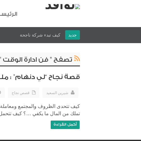
الرئيس
جديد
كيف تبدء شركة ناجحة
تصفح " فن ادارة الوقت "
قصة نجاح “لي دنهام” : م
شيرين السعيد
قصص نجاح
كيف تتحدى الظروف والمجتمع ومعاملة ا
تملك من المال ما يكفي …؟ كيف تتحمل س
أكمل القراءة