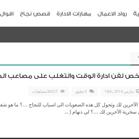
ية
رواد الاعمال
مهارات الادارة
قصص نجاح
اقوال
لخص لفن ادارة الوقت والتغلب على مصاعب الح
مارس 18th, 2014
0 تعليق
36257مشاهدات
لآخرين لك وتحول كل هذه الصعوبات الى اسباب للنجاح …؟ ما هو شعور
خرية الآخرين لك …؟ لي دنهام ( ...