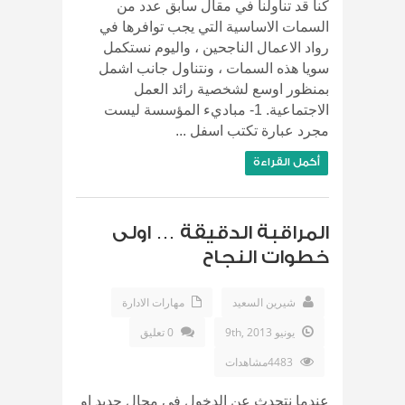
كنا قد تناولنا في مقال سابق عدد من
السمات الاساسية التي يجب توافرها في
رواد الاعمال الناجحين ، واليوم نستكمل
سويا هذه السمات ، ونتناول جانب اشمل
بمنظور اوسع لشخصية رائد العمل
الاجتماعية. 1- مباديء المؤسسة ليست
مجرد عبارة تكتب اسفل ...
أكمل القراءة
المراقبة الدقيقة … اولى
خطوات النجاح
شيرين السعيد
مهارات الادارة
يونيو 9th, 2013
0 تعليق
4483مشاهدات
عندما نتحدث عن الدخول في مجال جديد او