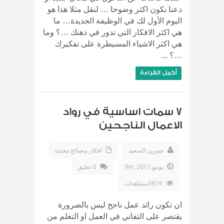
دعنا نكون اكثر وضوحا … لنقل مثلا هذا هو
اليوم الأول لك في الوظيفة الجديدة… ما
هي اكثر الافكار التي تدور في ذهنك …؟ وما
هي اكثر الاشياء المسيطرة على تفكيرك
…؟ ...
أكمل القراءة
7 سمات اساسية في رواد
الاعمال الناجحين
شيرين السعيد
افكار ونصائح مفيدة
يونيو 9th, 2013
0 تعليق
5814مشاهدات
ان تكون رائد عمل ناجح ليس بالضرورة
يقتصر على التفاني في العمل او التعلم من