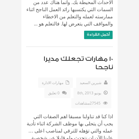
الاحداث المحيطة بك. وانما هناك عدد من
السمات التي يكتسبها رائد العمل الناجح اثناء
ممارسته لعمله والتعلم من الاخطاء
والمواقف التي يتعرض لها. فالتعلم هو ...
أكمل القراءة
10 مهارات تجعلك مديرا
ناجحا
شيرين السعيد
مهارات الادارة
يونيو 8th, 2013
0 تعليق
27545مشاهدات
اذا كنا قد تناولنا مسبقا اهم الصفات التي
يجب أن يتحلى بها موظف الشركة اثناء تأدية
عمله والتي تؤهله للترقي لمناصب اعلى …
علينا الآن ان نتحدث ولو قليلا عن شخصية