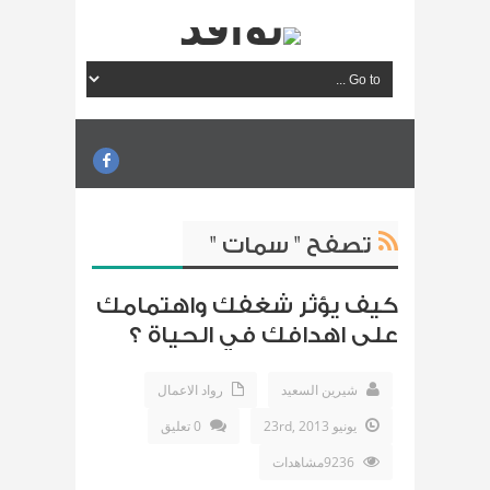
تصفح " سمات "
كيف يؤثر شغفك واهتمامك
على اهدافك في الحياة ؟
شيرين السعيد
رواد الاعمال
يونيو 23rd, 2013
0 تعليق
9236مشاهدات