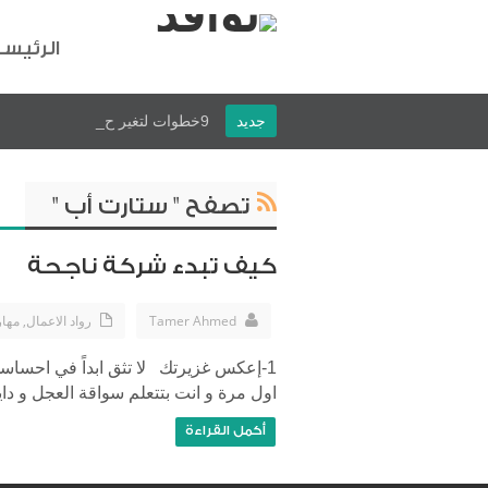
الرئيس
جديد
9خطوات لتغير حياتك
تصفح " ستارت أب "
كيف تبدء شركة ناجحة
Tamer Ahmed
رواد الاعمال
,
مهار
1-إعكس غزيرتك لا تثق ابداً في احساسك
اول مرة و انت بتتعلم سواقة العجل و داي
أكمل القراءة