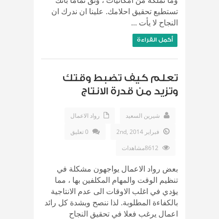
وما تملكه من امكانيات ، وثق تماما بأنك
تستطيع تحقيق احلامك. علينا ان ندرك ان
النجاح لا يأت ...
أكمل القراءة
تعلم كيف تضبط وقتك
وتزيد من قدرة الانتاج
شيرين السعيد
رواد الاعمال
فبراير 2nd, 2014
0 تعليق
8612مشاهدات
بعض رواد الاعمال يواجهون مشكلة في
تنظيم الوقت والمهام المكلفين بها ، مما
يؤدي في اغلب الاوقات الى عدم الانتاجية
بالكفاءة المطلوبة. لذا ننصح وبشدة كل رائد
اعمال يرغب فعلا في تحقيق النجاح