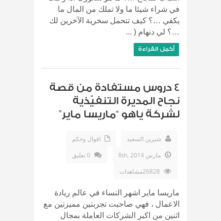
في شراء شيئا ما ولا تملك من المال ما
يكفي …؟ كيف تتحمل سخرية الآخرين لك
…؟ لي دنهام ( ...
أكمل القراءة
4 دروس مستفادة من قصة
نجاح المديرة التنفيّذية
لشركة ياهو “ماريسا ماير”
شيرين السعيد
اقوال وحكم
مارس 8th, 2014
0 تعليق
26828مشاهدات
ماريسا ماير اشهر النساء في عالم ريادة
الاعمال ، فهي صاحبت تجربتين مميزتين مع
اثنين من اكبر الشركات العاملة بمجال