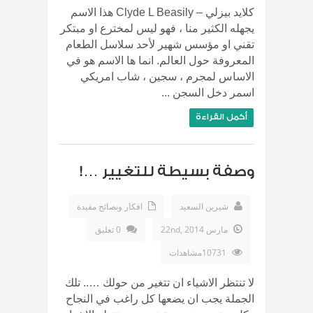
كلايد بيزلي – Clyde L Beasily هذا الاسم
يجهله الكثير منا ، فهو ليس لمخترع او مبتكر
تقني او مؤسس شهير لأحد سلاسل الطعام
المعروفة حول العالم. انما ها الاسم هو في
الاساس لمجرم ، سجين ، شاب امريكي
اسمر دخل السجن ...
أكمل القراءة
وصفة بسيطة للتغيير …!
شيرين السعيد
افكار ونصائح مفيدة
مارس 22nd, 2014
0 تعليق
10731مشاهدات
لا تنتظر الاشياء ان تتغير من حولك ….. تلك
الجملة يجب ان يضعها كل راغب في النجاح