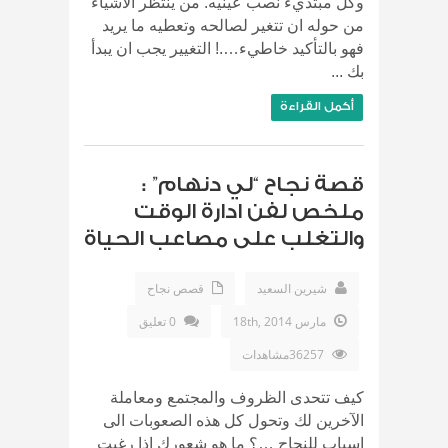
وكل مبتديء نصب عينيه. من ينتظر الاشياء
من حوله ان تتغير لصالحه وتعطيه ما يريد
فهو بالتأكيد خاطيء….! التغيير يجب ان يبدأ
بك ...
أكمل القراءة
قصة نجاح “لي دنهام” :
ملخص لفن ادارة الوقت
والتغلب على مصاعب الحياة
شيرين السعيد
قصص نجاح
مارس 18th, 2014
0 تعليق
36257مشاهدات
كيف تتحدى الظروف والمجتمع ومعاملة
الآخرين لك وتحول كل هذه الصعوبات الى
اسباب للنجاح …؟ ما هو شعورك اذا رغبت