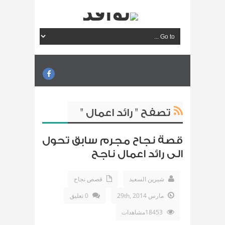
تصفح " رائد اعمال "
قصة نجاح مجرم سابق تحول
الى رائد اعمال ناجح
شيرين السعيد
قصص نجاح
مارس 29th, 2014
0 تعليق
18453مشاهدات