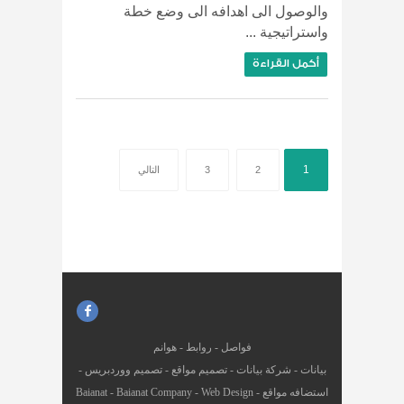
والوصول الى اهدافه الى وضع خطة
واستراتيجية ...
أكمل القراءة
1
2
3
التالي
فواصل
-
روابط
-
هوانم
بيانات
-
شركة بيانات
-
تصميم مواقع
-
تصميم ووردبريس
-
استضافه مواقع
-
Web Design
-
Baianat Company
-
Baianat