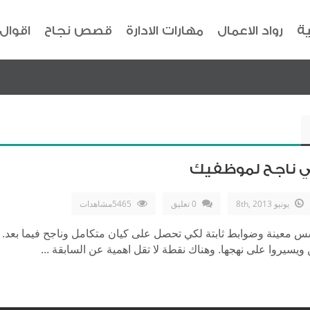
ية
رواد الاعمال
مهارات الادارة
قصص نجاح
اقوال
يونيو 8th, 2013
0 تعليق
5465مشاهدات
س معينة وضوابط ثابتة لكي تحصل على كيان متكامل وناجح فيما بعد. 
يسيروا على نهجها. وهناك نقطة لا تقل اهمية عن السابقة ...