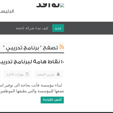
الرئيس
جديد
كيف تبدء شركة ناجحة
تصفح " برنامج تدريبي "
10 نقاط هامة لبرنامج تدريبي ناجح لموظفيك
شيرين السعيد
مهارات الادارة
لبناء مؤسسة فأنت بحاجة الى توفير اس
تضعها للمؤسسة والتي يطبقها الموظفين و
أكمل القراءة