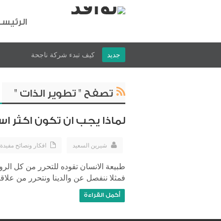
الرئيس
جديد
كيف تبدء شركة ناجحة
تصفح " تطوير الذات "
لماذا يجب ان تكون اكثر ا
شيرين السعيد
افكار ونصائح مفيدة
طبيعة الانسان تقوده للتحرر من كل الروا
فمثلا ننفصل عن والدينا ونتحرر من علاقا
أكمل القراءة