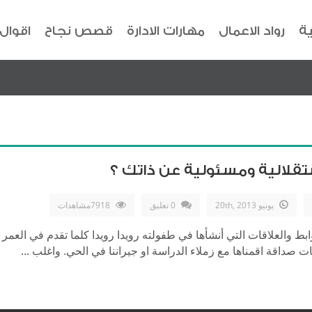
ية
رواد الاعمال
مهارات الادارة
قصص نجاح
اقوال
ستقلالية ومسئولية عن ذاتك ؟
يونيو 20th, 2013
0 تعليق
7918مشاهدات
بط والعلاقات التي أنشأها في طفولته رويدا رويدا كلما تقدم في العمر
ت صداقة اقمناها مع زملاء الدراسة او جيراننا في الحي. واغلب ...